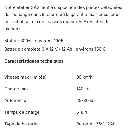
Pneus arrière : 8.5
Notre atelier SAV tient à disposition des pièces détachées
'pouces / / 02h50 - 10
de rechange dans le cadre de la garantie mais aussi pour
Dimensions : 126 x 28 x
Divers
un rachat suite à des casses ou autres Exemples de
114 cm (LxBxH)
pièces :
Largeur du guidon : 63
cm
Moteur 800w : environs 100€
Hauteur de selle :
Batterie complète 3 x 12 V / 12 Ah : environs 150 €
réglable (80-94 cm)
Taille des roues
10 pouces
Caractéristiques techniques
Port du casque et
Mentions sécurité
protections conseillés
Vitesse max (limitée)
30 km/h
Coloris
Noir
Code article
CR800W
Charge max
140 kg
Disponibilité pièces détachées
2 ans date d'achat
(données fournisseur)
Autonomie
25-30 km
Temps de charge
6-8 h
Type de batterie
Batterie , 36V, 12Ah