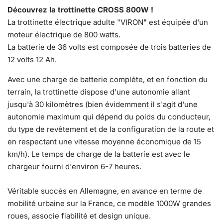
Notre atelier SAV tient à disposition des pièces détachées
Découvrez la trottinette CROSS 800W !
de rechange dans le cadre de la garantie mais aussi pour
La trottinette électrique adulte "VIRON" est équipée d'un
un rachat suite à des casses ou autres Exemples de
moteur électrique de 800 watts.
pièces :
La batterie de 36 volts est composée de trois batteries de
Moteur 800w : environs 100€
12 volts 12 Ah.
Batterie complète 3 x 12 V / 12 Ah : environs 150 €
Avec une charge de batterie complète, et en fonction du
Caractéristiques techniques
terrain, la trottinette dispose d'une autonomie allant
jusqu'à 30 kilomètres (bien évidemment il s'agit d'une
Vitesse max (limitée)
30 km/h
autonomie maximum qui dépend du poids du conducteur,
Charge max
140 kg
du type de revêtement et de la configuration de la route et
Autonomie
25-30 km
en respectant une vitesse moyenne économique de 15
Temps de charge
6-8 h
km/h). Le temps de charge de la batterie est avec le
Type de batterie
Batterie , 36V, 12Ah
chargeur fourni d'environ 6-7 heures.
Poids appareil
38 kg
Puissance moteur
800W
Véritable succès en Allemagne, en avance en terme de
Pneus avant : 8.5
mobilité urbaine sur la France, ce modèle 1000W grandes
'pouces / / 02h50 - 10
roues, associe fiabilité et design unique.