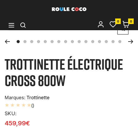
IGNORER
Roule
Coco
ET
0
0
Navigation
Zoom
PASSER
Go
Go
Go
Go
Go
Go
Go
Go
Go
Go
Go
Go
Go
Go
Go
Go
AU
to
to
to
to
to
to
to
to
to
to
to
to
to
to
to
to
Trottinette électrique
CONTENU
slide
slide
slide
slide
slide
slide
slide
slide
slide
slide
slide
slide
slide
slide
slide
slide
1
2
3
4
5
6
7
8
9
10
11
12
13
14
15
16
Cross 800W
Marques:
Trottinette
()
SKU:
459,99€
Regular
price